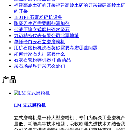
福建高岭土矿的开采福建高岭土矿的开采福建高岭土矿
的开采
180TPH石膏粉碎机设备
陶瓷刀生产需要哪些添加剂
带液压镐立式磨粉碎次坚石
力迈精密仪表有限公司北票地址
单锤砼白云石立磨磨粉机
用矿石磨粉机洗石英砂需要考虑哪些问题
如何开家石头厂需要什么
石灰石管粉碎机器 中西药品
采石场越界开采怎么处罚
产品
LM 立式磨粉机
立式磨粉机是一种大型磨粉机，专门为解决工业磨机产
量低、耗能高等技术难题，吸收欧洲先进技术并结合我
公司多年先进的磨粉机设计制造理念和市场需求，经过