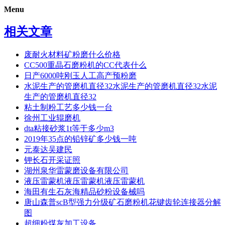
Menu
相关文章
废耐火材料矿粉磨什么价格
CC500重晶石磨粉机的CC代表什么
日产6000吨刚玉人工高产预粉磨
水泥生产的管磨机直径32水泥生产的管磨机直径32水泥
生产的管磨机直径32
粘土制粉工艺多少钱一台
徐州工业辊磨机
dta粘接砂浆1t等于多少m3
2019年35点的铅锌矿多少钱一吨
元泰达吴建民
钾长石开采证照
湖州泉华雷蒙磨设备有限公司
液压雷蒙机液压雷蒙机液压雷蒙机
海田有生石灰海精品砂粉设备械吗
唐山森普scB型强力分级矿石磨粉机花键齿轮连接器分解
图
超细粉煤灰加工设备