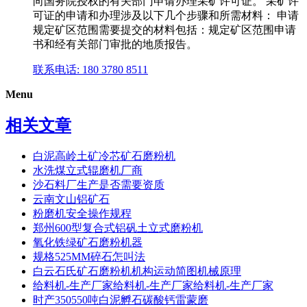
向国务院授权的有关部门申请办理采矿许可证。 采矿许
可证的申请和办理涉及以下几个步骤和所需材料： 申请
规定矿区范围需要提交的材料包括：规定矿区范围申请
书和经有关部门审批的地质报告。
联系电话: 180 3780 8511
Menu
相关文章
白泥高岭土矿冷芯矿石磨粉机
水洗煤立式辊磨机厂商
沙石料厂生产是否需要资质
云南文山铝矿石
粉磨机安全操作规程
郑州600型复合式铝矾土立式磨粉机
氧化铁绿矿石磨粉机器
规格525MM碎石怎叫法
白云石氏矿石磨粉机机构运动简图机械原理
给料机-生产厂家给料机-生产厂家给料机-生产厂家
时产350550吨白泥孵石碳酸钙雷蒙磨