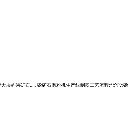
块的磷矿石..... 磷矿石磨粉机生产线制粉工艺流程:*阶段:磷