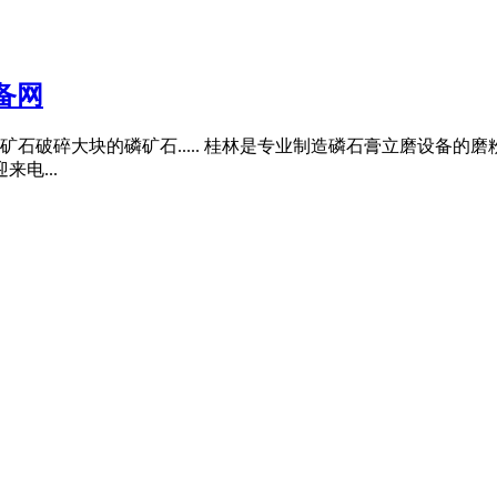
备网
:磷矿石破碎大块的磷矿石..... 桂林是专业制造磷石膏立磨设备的
电...