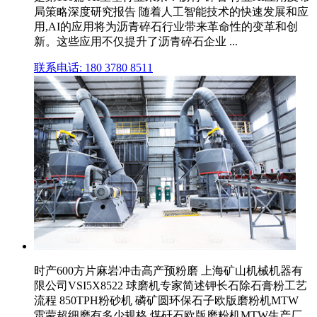
局策略深度研究报告 随着人工智能技术的快速发展和应
用,AI的应用将为沥青碎石行业带来革命性的变革和创
新。这些应用不仅提升了沥青碎石企业 ...
联系电话: 180 3780 8511
时产600方片麻岩冲击高产预粉磨 上海矿山机械机器有
限公司VSI5X8522 球磨机专家简述钾长石除石膏粉工艺
流程 850TPH粉砂机 磷矿圆环保石子欧版磨粉机MTW
雷蒙超细磨有多少规格 煤矸石欧版磨粉机MTW生产厂