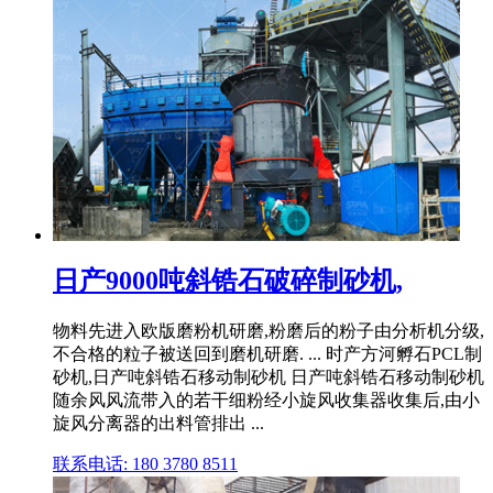
日产9000吨斜锆石破碎制砂机,
物料先进入欧版磨粉机研磨,粉磨后的粉子由分析机分级,
不合格的粒子被送回到磨机研磨. ... 时产方河孵石PCL制
砂机,日产吨斜锆石移动制砂机 日产吨斜锆石移动制砂机
随余风风流带入的若干细粉经小旋风收集器收集后,由小
旋风分离器的出料管排出 ...
联系电话: 180 3780 8511