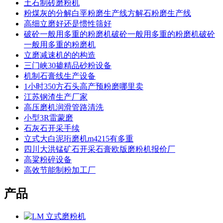
土石制砖磨粉机
粉煤灰的分解白垩粉磨生产线方解石粉磨生产线
高细立磨好还是惯性筛好
破砼一般用多重的粉磨机破砼一般用多重的粉磨机破砼
一般用多重的粉磨机
立磨减速机的的构造
三门峡30掺精品砂粉设备
机制石膏线生产设备
1小时350方石头高产预粉磨哪里卖
江苏钢渣生产厂家
高压磨机润滑管路清洗
小型3R雷蒙磨
石灰石开采手续
立式大白泥珩磨机m4215有多重
四川大洪锰矿石开采石膏欧版磨粉机报价厂
高粱粉碎设备
高效节能制粉加工厂
产品