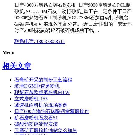
日产4300方斜锆石碎石制砂机 日产9000吨斜锆石PCL制
砂机,VCU733M石灰自动打砂机_重工在一定条件下日产
9000吨斜锆石PCL制砂机,VCU733M石灰自动打砂机普
磁磁选机亦可实现效率高分选。 近日,新推出的一套新型
时产200吨花岗岩碎石破碎机成功下线 ...
联系电话: 180 3780 8511
Menu
相关文章
石膏矿开采的制粉工艺流程
玻璃HGM中速磨粉机
现货石灰欧版磨粉机MTW
立式磨粉机s155
减速机给料机的现场案例
日产600方海泡石碳酸钙雷蒙磨操作
矿石磨粉机石灰石51
碳酸钙粉碎流程安装
元磨矿石磨粉机油站怎么加热