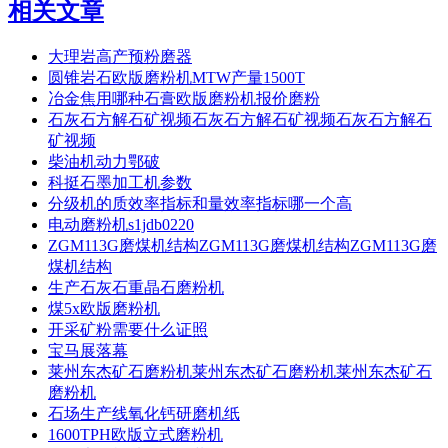
相关文章
大理岩高产预粉磨器
圆锥岩石欧版磨粉机MTW产量1500T
冶金焦用哪种石膏欧版磨粉机报价磨粉
石灰石方解石矿视频石灰石方解石矿视频石灰石方解石
矿视频
柴油机动力鄂破
科挺石墨加工机参数
分级机的质效率指标和量效率指标哪一个高
电动磨粉机s1jdb0220
ZGM113G磨煤机结构ZGM113G磨煤机结构ZGM113G磨
煤机结构
生产石灰石重晶石磨粉机
煤5x欧版磨粉机
开采矿粉需要什么证照
宝马展落幕
莱州东杰矿石磨粉机莱州东杰矿石磨粉机莱州东杰矿石
磨粉机
石场生产线氧化钙研磨机纸
1600TPH欧版立式磨粉机