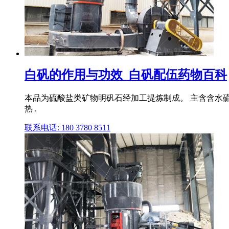
白矾的作用与功效_白矾配伍药物百科
本品为硫酸盐类矿物明矾石经加工提炼制成。 主含含水硫酸铝钾
热 .
联系电话: 180 3780 8511