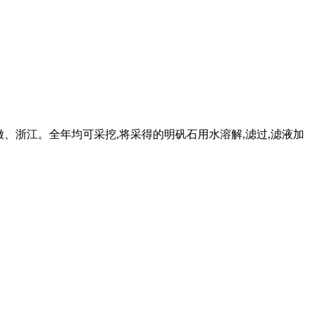
北、安徽、浙江。全年均可采挖,将采得的明矾石用水溶解,滤过,滤液加