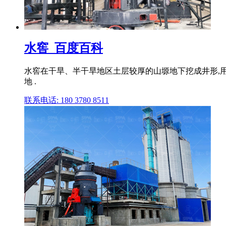
水窖_百度百科
水窖在干旱、半干旱地区土层较厚的山塬地下挖成井形,
地 .
联系电话: 180 3780 8511