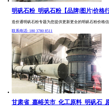
明矾石粉_明矾石粉【品牌|图片|价格
造价通明矾石粉专题为您提供更新更全的明矾石粉价格信
联系电话: 180 3780 8511
甘肃省_嘉峪关市_化工原料_明矾石_