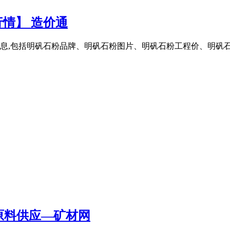
行情】 造价通
息,包括明矾石粉品牌、明矾石粉图片、明矾石粉工程价、明矾石粉
原料供应—矿材网