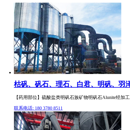
枯矾、矾石、理石、白君、明矾、羽泽
【药用部位】硫酸盐类明矾石族矿物明矾石Alunite经
联系电话: 180 3780 8511