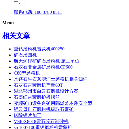
一、 ...
联系电话: 180 3780 8511
Menu
相关文章
重钙磨粉机雷蒙机400250
矿石磨圆机
航天炉锂矿矿石磨粉机 施工单位
石灰石非金属矿磨粉机CP600
C80型磨粉机
水镁石生石灰膨润土磨粉机相关知识
石灰石雷蒙磨机产量60T
湖北鄂州市白云石磨机设计方案
石墨细雷蒙磨护板螺丝
变频矿山设备台矿用隔爆兼本质安全型
锂云母矿石磨粉机提取石膏矿
碳酸锂片加工
VSI6X8018霞石碎石制砂机
sp 100×100重钙磨粉机雷蒙机