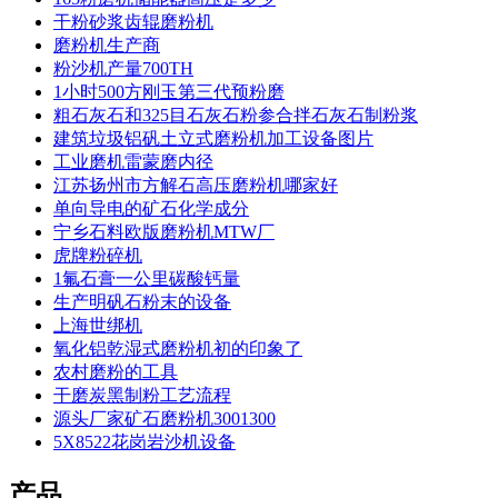
干粉砂浆齿辊磨粉机
磨粉机生产商
粉沙机产量700TH
1小时500方刚玉第三代预粉磨
粗石灰石和325目石灰石粉参合拌石灰石制粉浆
建筑垃圾铝矾土立式磨粉机加工设备图片
工业磨机雷蒙磨内径
江苏扬州市方解石高压磨粉机哪家好
单向导电的矿石化学成分
宁乡石料欧版磨粉机MTW厂
虎牌粉碎机
1氟石膏一公里碳酸钙量
生产明矾石粉末的设备
上海世绑机
氧化铝乾湿式磨粉机初的印象了
农村磨粉的工具
干磨炭黑制粉工艺流程
源头厂家矿石磨粉机3001300
5X8522花岗岩沙机设备
产品