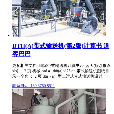
DTII(A)带式输送机(第2版)计算书 道
客巴巴
更多相关文档 dtii(a)带式输送机计算书ver.蓝天(版,)[推荐
xls] ： 2 页 机械 cad a1 dtii(a) td75 dtii带式输送机图纸目
录—全套 ： 2 页 dtii（a）型上运式带式输送机设计
联系电话: 180 3780 8511