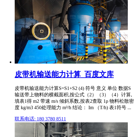
皮带机输送能力计算_百度文库
皮带机输送能力计算S=S1+S2 (4) 符号 意义 单位 数据S
输送带上物料的横截面积,按公式（2）（3）（4）计算,
填表1得 m2 带速 m/s 倾斜系数,按表2查取 1ρ 物料松散密
度 kg/m3 450处理能力 m³/h 结论： Im （T/h) 表1符号 ...
联系电话: 180 3780 8511