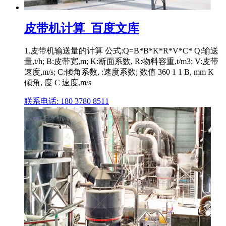
皮带机计算_百度文库
1.皮带机输送量的计算 公式:Q=B*B*K*R*V*C* Q:输送
量,t/h; B:皮带宽,m; K:断面系数, R:物料容重,t/m3; V:皮带
速度,m/s; C:倾角系数, :速度系数; 数值 360 1 1 B, mm K
倾角, 度 C 速度,m/s
联系电话: 180 3780 8511