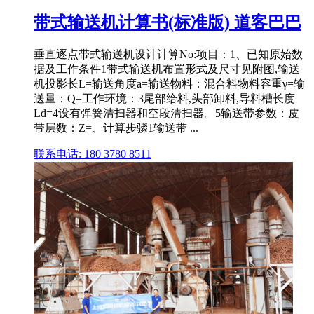
带式输送机计算书(标准版) 道客巴巴
垂直逐点带式输送机设计计算No:项目：1、已知原始数
据及工作条件1带式输送机布置形式及尺寸见附图,输送
机投影长L=输送角度a=输送物料：混合料物料容重γ=输
送量：Q=工作环境：3尾部给料,头部卸料,导料槽长度
Ld=4设有弹簧清扫器和空段清扫器。5输送带参数：皮
带层数：Z=、计算步骤1输送带 ...
联系电话: 180 3780 8511