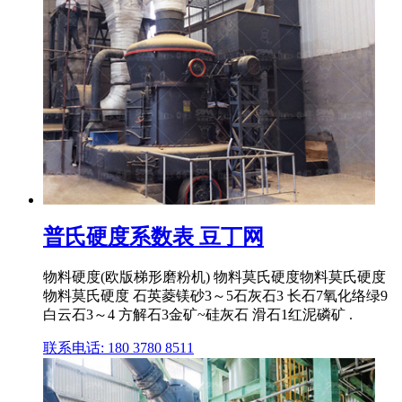
普氏硬度系数表 豆丁网
物料硬度(欧版梯形磨粉机) 物料莫氏硬度物料莫氏硬度
物料莫氏硬度 石英菱镁砂3～5石灰石3 长石7氧化络绿9
白云石3～4 方解石3金矿~硅灰石 滑石1红泥磷矿 .
联系电话: 180 3780 8511