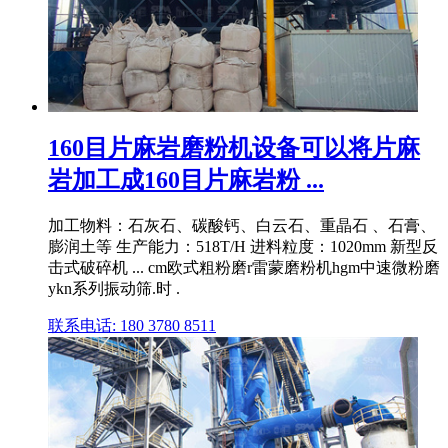
160目片麻岩磨粉机设备可以将片麻
岩加工成160目片麻岩粉 ...
加工物料：石灰石、碳酸钙、白云石、重晶石 、石膏、
膨润土等 生产能力：518T/H 进料粒度：1020mm 新型反
击式破碎机 ... cm欧式粗粉磨r雷蒙磨粉机hgm中速微粉磨
ykn系列振动筛.时 .
联系电话: 180 3780 8511