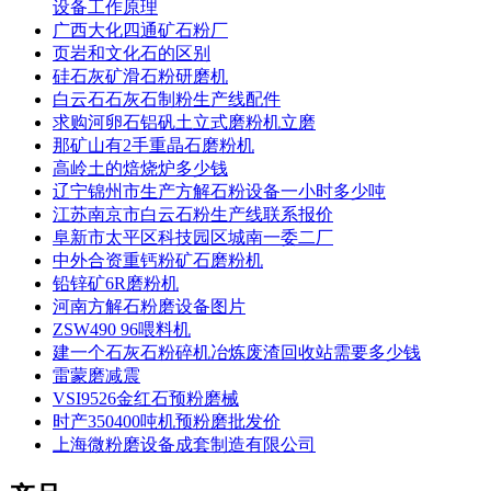
设备工作原理
广西大化四通矿石粉厂
页岩和文化石的区别
硅石灰矿滑石粉研磨机
白云石石灰石制粉生产线配件
求购河卵石铝矾土立式磨粉机立磨
那矿山有2手重晶石磨粉机
高岭土的焙烧炉多少钱
辽宁锦州市生产方解石粉设备一小时多少吨
江苏南京市白云石粉生产线联系报价
阜新市太平区科技园区城南一委二厂
中外合资重钙粉矿石磨粉机
铅锌矿6R磨粉机
河南方解石粉磨设备图片
ZSW490 96喂料机
建一个石灰石粉碎机冶炼废渣回收站需要多少钱
雷蒙磨减震
VSI9526金红石预粉磨械
时产350400吨机预粉磨批发价
上海微粉磨设备成套制造有限公司