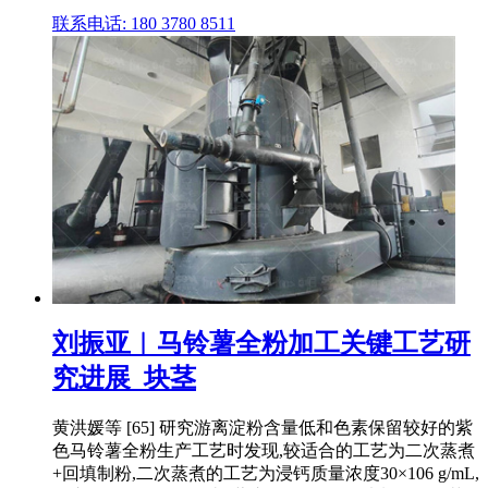
联系电话: 180 3780 8511
刘振亚︱马铃薯全粉加工关键工艺研
究进展_块茎
黄洪媛等 [65] 研究游离淀粉含量低和色素保留较好的紫
色马铃薯全粉生产工艺时发现,较适合的工艺为二次蒸煮
+回填制粉,二次蒸煮的工艺为浸钙质量浓度30×106 g/mL,