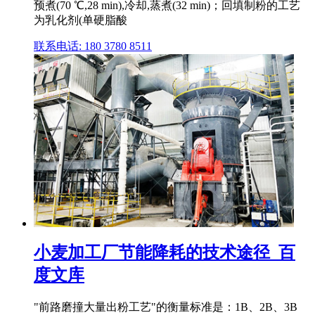
预煮(70 ℃,28 min),冷却,蒸煮(32 min)；回填制粉的工艺
为乳化剂(单硬脂酸
联系电话: 180 3780 8511
小麦加工厂节能降耗的技术途径_百
度文库
"前路磨撞大量出粉工艺"的衡量标准是：1B、2B、3B