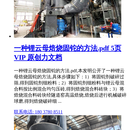
一种锂云母焙烧固铊的方法.pdf 5页
VIP 原创力文档
一种锂云母焙烧固铊的方法.pdf,本发明公开了一种锂云
母焙烧固铊的方法,具体步骤如下：1）将固铊剂破碎过
筛,得到固铊剂细粉料；2）将固铊剂细粉料与锂云母混
合料按比例混合均匀压砖,得到焙烧混合料砖块；3）将
焙烧混合料砖块经隧道窑高温焙烧,焙烧后进行机械破碎
球磨,得到焙烧破碎细 ...
联系电话: 180 3780 8511