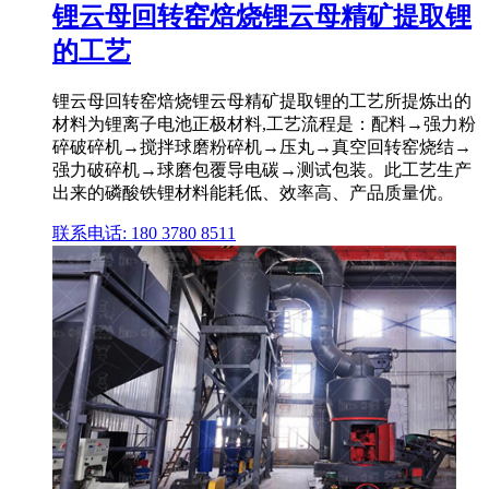
锂云母回转窑焙烧锂云母精矿提取锂
的工艺
锂云母回转窑焙烧锂云母精矿提取锂的工艺所提炼出的
材料为锂离子电池正极材料,工艺流程是：配料→强力粉
碎破碎机→搅拌球磨粉碎机→压丸→真空回转窑烧结→
强力破碎机→球磨包覆导电碳→测试包装。此工艺生产
出来的磷酸铁锂材料能耗低、效率高、产品质量优。
联系电话: 180 3780 8511