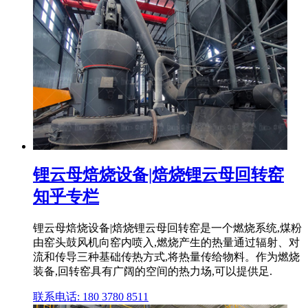
锂云母焙烧设备|焙烧锂云母回转窑
知乎专栏
锂云母焙烧设备|焙烧锂云母回转窑是一个燃烧系统,煤粉
由窑头鼓风机向窑内喷入,燃烧产生的热量通过辐射、对
流和传导三种基础传热方式,将热量传给物料。作为燃烧
装备,回转窑具有广阔的空间的热力场,可以提供足.
联系电话: 180 3780 8511