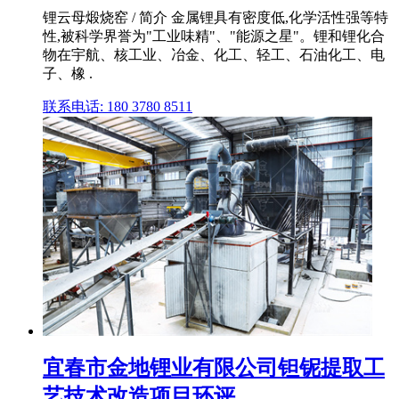
锂云母煅烧窑 / 简介 金属锂具有密度低,化学活性强等特
性,被科学界誉为"工业味精"、"能源之星"。锂和锂化合
物在宇航、核工业、冶金、化工、轻工、石油化工、电
子、橡 .
联系电话: 180 3780 8511
宜春市金地锂业有限公司钽铌提取工
艺技术改造项目环评 ...