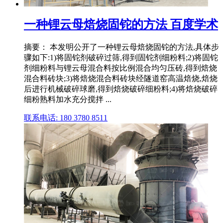
一种锂云母焙烧固铊的方法 百度学术
摘要： 本发明公开了一种锂云母焙烧固铊的方法,具体步
骤如下:1)将固铊剂破碎过筛,得到固铊剂细粉料;2)将固铊
剂细粉料与锂云母混合料按比例混合均匀压砖,得到焙烧
混合料砖块;3)将焙烧混合料砖块经隧道窑高温焙烧,焙烧
后进行机械破碎球磨,得到焙烧破碎细粉料;4)将焙烧破碎
细粉熟料加水充分搅拌 ...
联系电话: 180 3780 8511