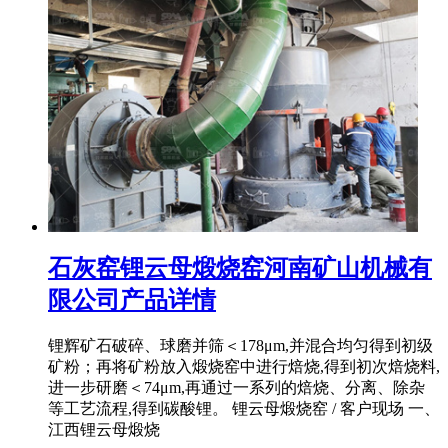
石灰窑锂云母煅烧窑河南矿山机械有
限公司产品详情
锂辉矿石破碎、球磨并筛＜178μm,并混合均匀得到初级
矿粉；再将矿粉放入煅烧窑中进行焙烧,得到初次焙烧料,
进一步研磨＜74μm,再通过一系列的焙烧、分离、除杂
等工艺流程,得到碳酸锂。 锂云母煅烧窑 / 客户现场 一、
江西锂云母煅烧