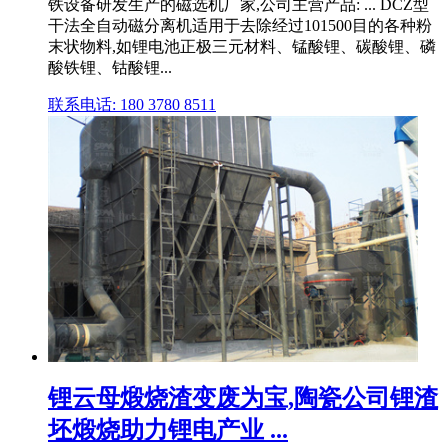
铁设备研发生产的磁选机厂家,公司主营产品: ... DCZ型
干法全自动磁分离机适用于去除经过101500目的各种粉
末状物料,如锂电池正极三元材料、锰酸锂、碳酸锂、磷
酸铁锂、钴酸锂...
联系电话: 180 3780 8511
锂云母煅烧渣变废为宝,陶瓷公司锂渣
坯煅烧助力锂电产业 ...