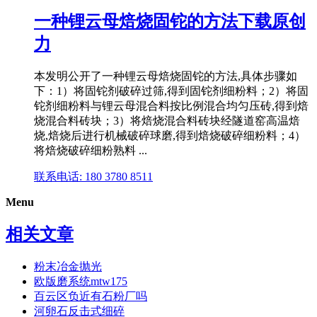
一种锂云母焙烧固铊的方法下载原创
力
本发明公开了一种锂云母焙烧固铊的方法,具体步骤如
下：1）将固铊剂破碎过筛,得到固铊剂细粉料；2）将固
铊剂细粉料与锂云母混合料按比例混合均匀压砖,得到焙
烧混合料砖块；3）将焙烧混合料砖块经隧道窑高温焙
烧,焙烧后进行机械破碎球磨,得到焙烧破碎细粉料；4）
将焙烧破碎细粉熟料 ...
联系电话: 180 3780 8511
Menu
相关文章
粉末冶金抛光
欧版磨系统mtw175
百云区负近有石粉厂吗
河卵石反击式细碎