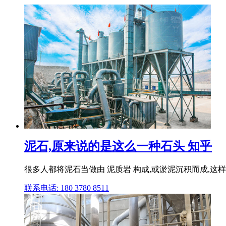
泥石,原来说的是这么一种石头 知乎
很多人都将泥石当做由 泥质岩 构成,或淤泥沉积而成,这样
联系电话: 180 3780 8511