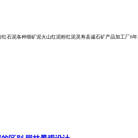
粉红石泥各种细矿泥火山红泥粉红泥灵寿县诚石矿产品加工厂6年灵