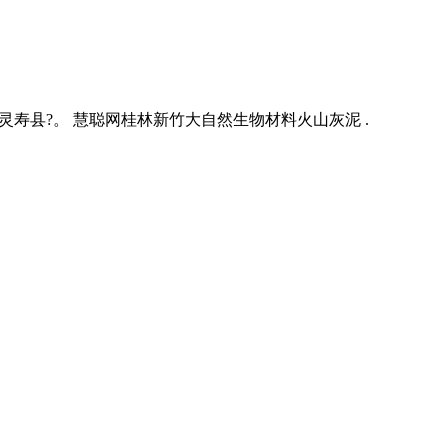
寿县?。 慧聪网桂林新竹大自然生物材料火山灰泥 .