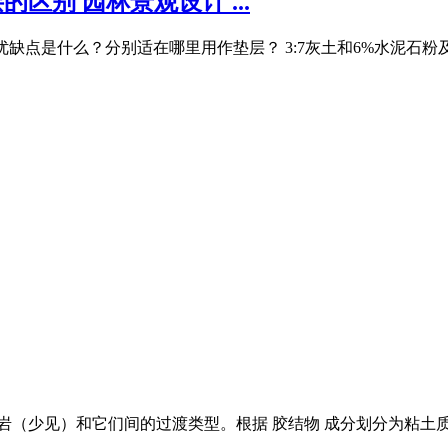
区别 园林景观设计 ...
缺点是什么？分别适在哪里用作垫层？ 3:7灰土和6%水泥石粉及级
砂岩（少见）和它们间的过渡类型。根据 胶结物 成分划分为粘