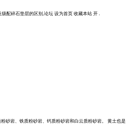
配碎石垫层的区别,论坛 设为首页 收藏本站 开 .
土质粉砂岩、铁质粉砂岩、钙质粉砂岩和白云质粉砂岩。 黄土也是