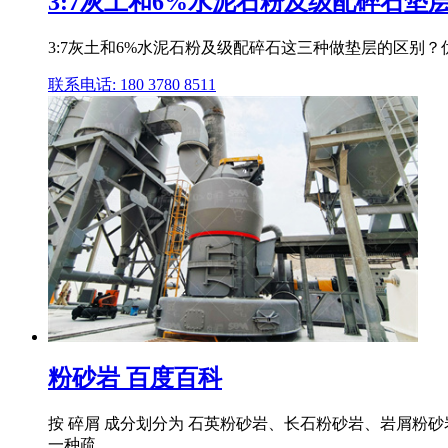
3:7灰土和6%水泥石粉及级配碎石垫层的
3:7灰土和6%水泥石粉及级配碎石这三种做垫层的区别？优
联系电话: 180 3780 8511
粉砂岩 百度百科
按 碎屑 成分划分为 石英粉砂岩、长石粉砂岩、岩屑粉
一种疏 .