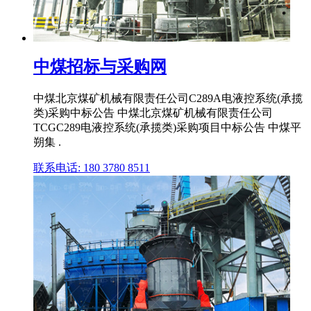
中煤招标与采购网
中煤北京煤矿机械有限责任公司C289A电液控系统(承揽
类)采购中标公告 中煤北京煤矿机械有限责任公司
TCGC289电液控系统(承揽类)采购项目中标公告 中煤平
朔集 .
联系电话: 180 3780 8511