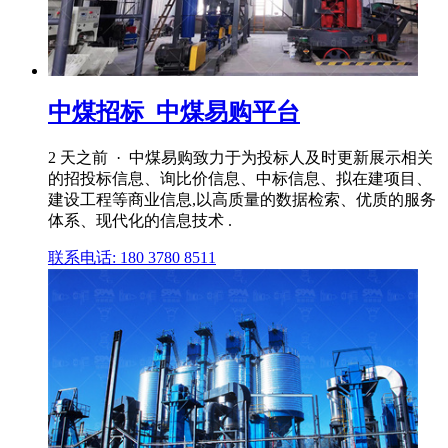
中煤招标_中煤易购平台
2 天之前 · 中煤易购致力于为投标人及时更新展示相关
的招投标信息、询比价信息、中标信息、拟在建项目、
建设工程等商业信息,以高质量的数据检索、优质的服务
体系、现代化的信息技术 .
联系电话: 180 3780 8511