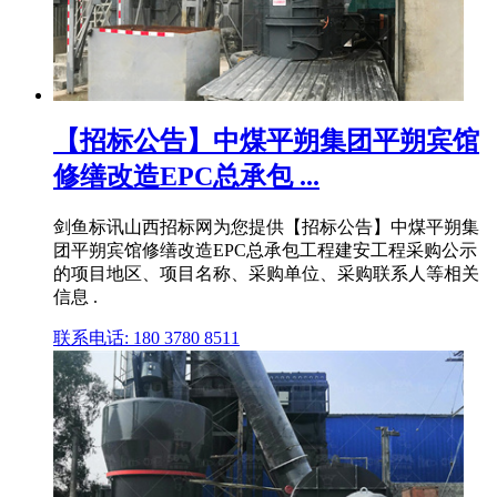
【招标公告】中煤平朔集团平朔宾馆
修缮改造EPC总承包 ...
剑鱼标讯山西招标网为您提供【招标公告】中煤平朔集
团平朔宾馆修缮改造EPC总承包工程建安工程采购公示
的项目地区、项目名称、采购单位、采购联系人等相关
信息 .
联系电话: 180 3780 8511