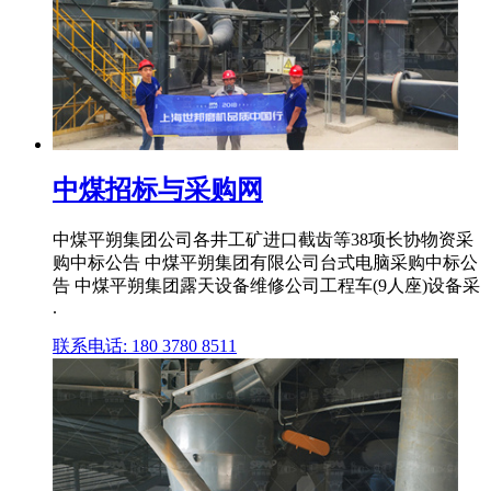
中煤招标与采购网
中煤平朔集团公司各井工矿进口截齿等38项长协物资采
购中标公告 中煤平朔集团有限公司台式电脑采购中标公
告 中煤平朔集团露天设备维修公司工程车(9人座)设备采
.
联系电话: 180 3780 8511