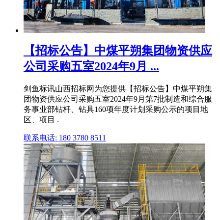
【招标公告】中煤平朔集团物资供应
公司采购五室2024年9月 ...
剑鱼标讯山西招标网为您提供【招标公告】中煤平朔集
团物资供应公司采购五室2024年9月第7批制造和综合服
务事业部钻杆、钻具160项年度计划采购公示的项目地
区、项目 .
联系电话: 180 3780 8511