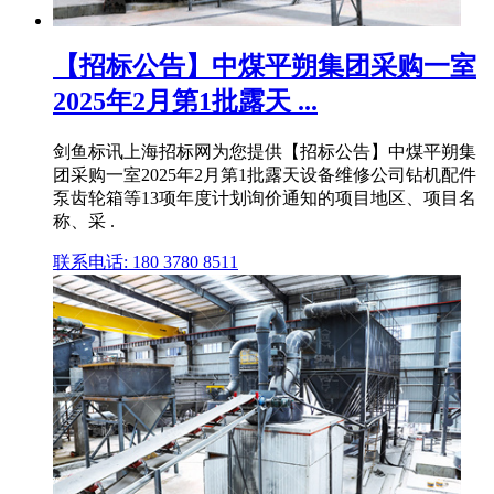
【招标公告】中煤平朔集团采购一室
2025年2月第1批露天 ...
剑鱼标讯上海招标网为您提供【招标公告】中煤平朔集
团采购一室2025年2月第1批露天设备维修公司钻机配件
泵齿轮箱等13项年度计划询价通知的项目地区、项目名
称、采 .
联系电话: 180 3780 8511