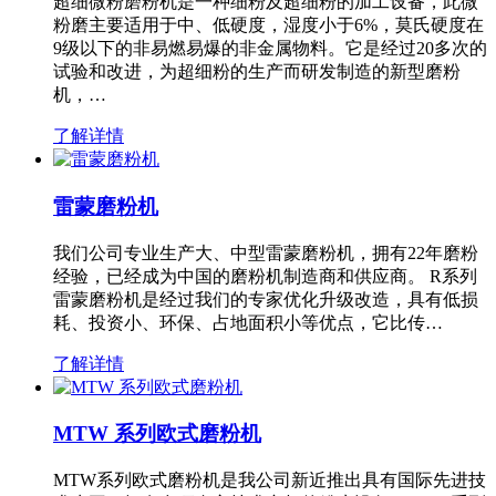
超细微粉磨粉机是一种细粉及超细粉的加工设备，此微
粉磨主要适用于中、低硬度，湿度小于6%，莫氏硬度在
9级以下的非易燃易爆的非金属物料。它是经过20多次的
试验和改进，为超细粉的生产而研发制造的新型磨粉
机，…
了解详情
雷蒙磨粉机
我们公司专业生产大、中型雷蒙磨粉机，拥有22年磨粉
经验，已经成为中国的磨粉机制造商和供应商。 R系列
雷蒙磨粉机是经过我们的专家优化升级改造，具有低损
耗、投资小、环保、占地面积小等优点，它比传…
了解详情
MTW 系列欧式磨粉机
MTW系列欧式磨粉机是我公司新近推出具有国际先进技