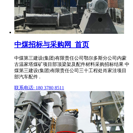
中煤招标与采购网_首页
中煤第三建设(集团)有限责任公司鄂尔多斯分公司内蒙
古温家塔煤矿项目部顶梁架及配件材料采购招标结果 中
煤第三建设(集团)有限责任公司三十工程处肖家洼项目
部汽车配件 .
联系电话: 180 3780 8511