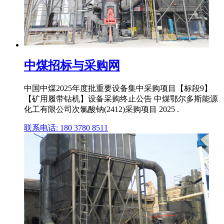
中煤招标与采购网
中国中煤2025年度批重要设备集中采购项目【标段9】
【矿用履带钻机】设备采购终止公告 中煤鄂尔多斯能源
化工有限公司次氯酸钠(2412)采购项目 2025 .
联系电话: 180 3780 8511