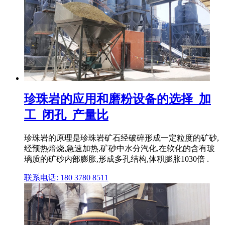
珍珠岩的应用和磨粉设备的选择_加
工_闭孔_产量比
珍珠岩的原理是珍珠岩矿石经破碎形成一定粒度的矿砂,
经预热焙烧,急速加热,矿砂中水分汽化,在软化的含有玻
璃质的矿砂内部膨胀,形成多孔结构,体积膨胀1030倍 .
联系电话: 180 3780 8511