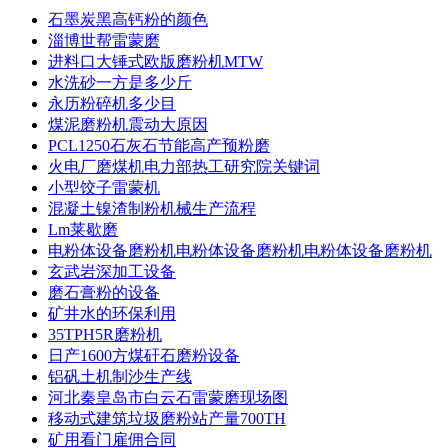
石墨炭黑高钙粉的颜色
淄博世帮雷蒙磨
进料口大锤式欧版磨粉机MTW
水洗砂一方是多少斤
永历粉碎机多少目
煤泥磨粉机震动大原因
PCL1250石灰石节能高产预粉磨
火电厂磨煤机电力部热工研究院关键词
小型饺子雷蒙机
混凝土镍渣制粉机械生产流程
Lm莱歇磨
电粉体设备磨粉机电粉体设备磨粉机电粉体设备磨粉机
玄武岩深加工设备
磨石膏粉的设备
矿井水的环保利用
35TPH5R磨粉机
日产1600方煤矸石磨粉设备
铝矾土机制沙生产线
河北秦皇岛市白云石雷蒙磨现场图
移动式建筑垃圾磨粉站产量700TH
矿用看门雇佣合同