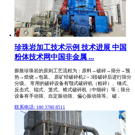
珍珠岩加工技术示例 技术进展 中国
粉体技术网中国非金属 ...
膨胀珍珠岩的原则工艺流程为：原料→破碎→筛分→预
热→焙烧→包装。 原矿经破碎机2～3段破碎后进行筛分
分级。 常用的破碎设备有颚式破碎机（粗碎）、锤式、
反击式、辊式、笼式、锥式破碎机（中细碎）等；筛分
设备有手动筛、自定振动筛、偏心振动筛等。 破 .
联系电话: 180 3780 8511