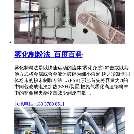
雾化制粉法_百度百科
雾化制粉法是以快速运动的流体(雾化介质) 冲击或以其
他方式将金属或合金液体破碎为细小液滴,继之冷凝为固
体粉末的粉末制取方法 ... (ESR)原理,首先将容量为7t的
中间包改成电渣加热(ESH)装置,把氮气雾化高速钢粉末
中的非金属夹杂物量减少到原有量 ...
联系电话: 180 3780 8511