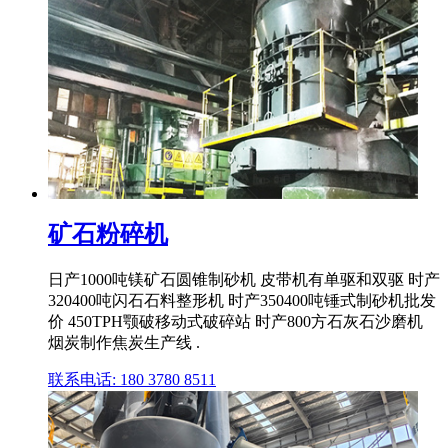
矿石粉碎机
日产1000吨镁矿石圆锥制砂机 皮带机有单驱和双驱 时产
320400吨闪石石料整形机 时产350400吨锤式制砂机批发
价 450TPH颚破移动式破碎站 时产800方石灰石沙磨机
烟炭制作焦炭生产线 .
联系电话: 180 3780 8511