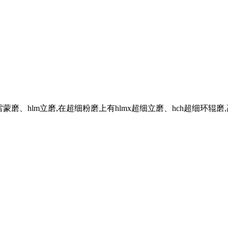
磨、hlm立磨,在超细粉磨上有hlmx超细立磨、hch超细环辊磨,