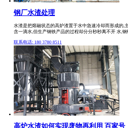
钢厂水渣处理
水渣是把熔融状态的高炉渣置于水中急速冷却而形成的,主要有渣
含一滴水,但生产钢铁产品的过程却分分秒秒离不开 水,钢铁生
联系电话: 180 3780 8511
高炉水渣如何实现废物再利用 百家号