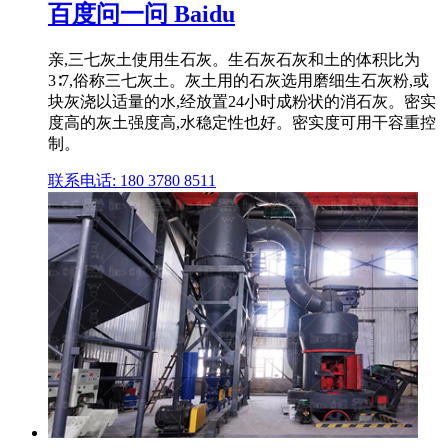
百度问一问 Baidu
亲,三七灰土使用生石灰。生石灰石灰和土的体积比为
3∶7,俗称三七灰土。灰土用的石灰选用磨细生石灰粉,或
块灰浇以适量的水,经放置24小时成粉状的消石灰。密实
度高的灰土强度高,水稳定性也好。密实度可用干容重控
制。
联系电话: 180 3780 8511