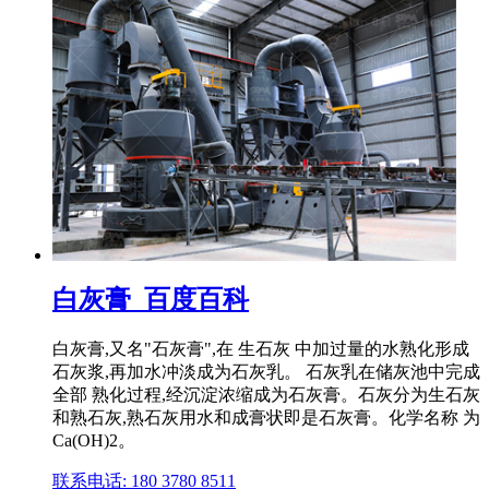
白灰膏_百度百科
白灰膏,又名"石灰膏",在 生石灰 中加过量的水熟化形成
石灰浆,再加水冲淡成为石灰乳。 石灰乳在储灰池中完成
全部 熟化过程,经沉淀浓缩成为石灰膏。石灰分为生石灰
和熟石灰,熟石灰用水和成膏状即是石灰膏。化学名称 为
Ca(OH)2。
联系电话: 180 3780 8511