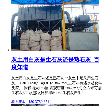
灰土用白灰是生石灰还是熟石灰_百
度知道
灰土用白灰是生石灰还是熟石灰37灰土中是采用生石
灰。 Ca0+H20gt;Ca(OH)2+#47;mol,生石灰有遇水起化学
反应。 体积增大1~3倍,表观密度~#47;m3,每立方米可需
生石灰630kg,那么计算得出1m3生石灰产生2.
联系电话: 180 3780 8511