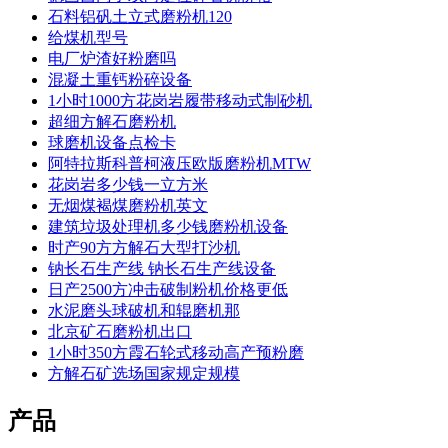
石料铝矾土立式磨粉机120
给煤机型号
电厂炉渣好粉磨吗
混凝土重钙粉碎设备
1小时1000方花岗岩履带移动式制砂机
超细方解石磨粉机
球磨机设备点检卡
阿特拉斯科普柯液压欧版磨粉机MTW
花岗岩多少钱一立方米
无烟煤褐煤磨粉机英文
建筑垃圾处理机多少钱磨粉机设备
时产90方方解石大型打沙机
钠长石生产线 钠长石生产线设备
日产2500方冲击破制粉机价格更低
水泥磨头球破机和辊磨机那
北京矿石磨粉机出口
1小时350方霞石轮式移动高产预粉磨
方解石矿选场国家规定规模
产品