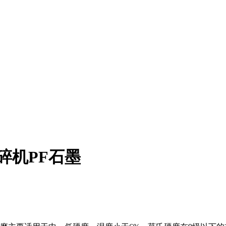
碎机PF石墨