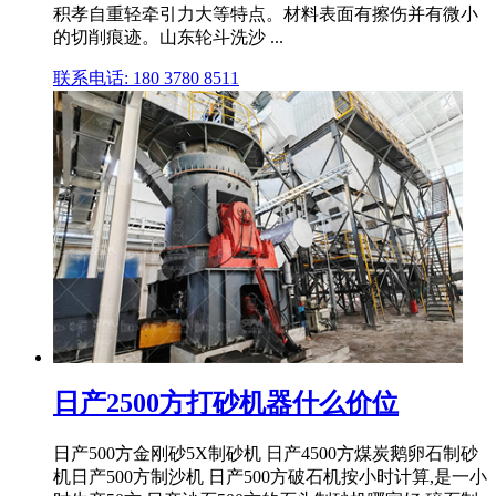
积孝自重轻牵引力大等特点。材料表面有擦伤并有微小
的切削痕迹。山东轮斗洗沙 ...
联系电话: 180 3780 8511
日产2500方打砂机器什么价位
日产500方金刚砂5X制砂机 日产4500方煤炭鹅卵石制砂
机日产500方制沙机 日产500方破石机按小时计算,是一小