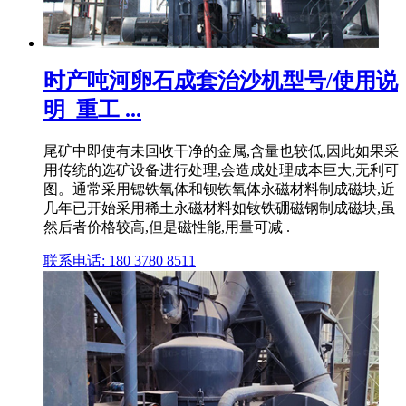
时产吨河卵石成套治沙机型号/使用说
明_重工 ...
尾矿中即使有未回收干净的金属,含量也较低,因此如果采
用传统的选矿设备进行处理,会造成处理成本巨大,无利可
图。通常采用锶铁氧体和钡铁氧体永磁材料制成磁块,近
几年已开始采用稀土永磁材料如钕铁硼磁钢制成磁块,虽
然后者价格较高,但是磁性能,用量可减 .
联系电话: 180 3780 8511