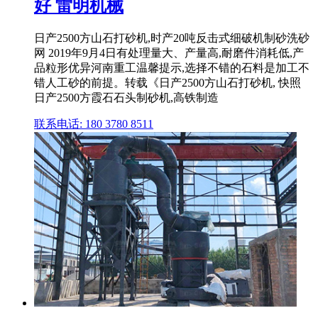
好 雷明机械
日产2500方山石打砂机,时产20吨反击式细破机制砂洗砂
网 2019年9月4日有处理量大、产量高,耐磨件消耗低,产
品粒形优异河南重工温馨提示,选择不错的石料是加工不
错人工砂的前提。转载《日产2500方山石打砂机, 快照
日产2500方霞石石头制砂机,高铁制造
联系电话: 180 3780 8511