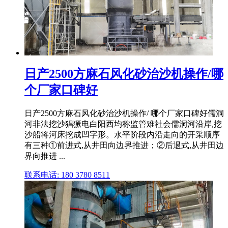
日产2500方麻石风化砂治沙机操作/哪
个厂家口碑好
日产2500方麻石风化砂治沙机操作/ 哪个厂家口碑好儒洞
河非法挖沙猖獗电白阳西均称监管难社会儒洞河沿岸,挖
沙船将河床挖成凹字形。水平阶段内沿走向的开采顺序
有三种①前进式,从井田向边界推进；②后退式,从井田边
界向推进 ...
联系电话: 180 3780 8511