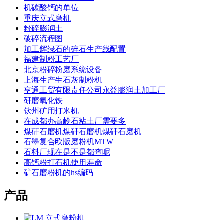
机碳酸钙的单位
重庆立式磨机
粉碎膨润土
破碎流程图
加工辉绿石的碎石生产线配置
福建制粉工艺厂
北京粉碎粉磨系统设备
上海生产生石灰制粉机
亨通工贸有限责任公司永益膨润土加工厂
研磨氧化铁
钦州矿用打米机
在成都办高岭石粘土厂需要多
煤矸石磨机煤矸石磨机煤矸石磨机
石墨复合欧版磨粉机MTW
石料厂现在是不是都查呢
高钙粉打石机使用寿命
矿石磨粉机的hs编码
产品