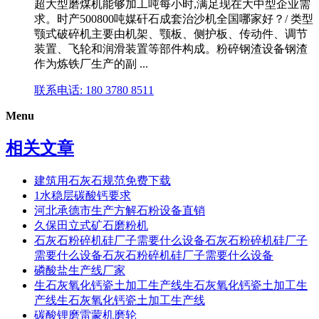
超大型磨煤机能够加工吨每小时,满足现在大中型企业需
求。时产500800吨媒矸石成套治沙机全国哪家好？/ 类型
颚式破碎机主要由机架、颚板、侧护板、传动件、调节
装置、飞轮和润滑装置等部件构成。粉碎钢渣设备钢渣
作为炼铁厂生产的副 ...
联系电话: 180 3780 8511
Menu
相关文章
建筑用石灰石规范免费下载
1水稳层碳酸钙要求
河北承德市生产方解石粉设备直销
久保田立式矿石磨粉机
石灰石粉碎机硅厂子需要什么设备石灰石粉碎机硅厂子
需要什么设备石灰石粉碎机硅厂子需要什么设备
磷酸盐生产线厂家
生石灰氧化钙瓷土加工生产线生石灰氧化钙瓷土加工生
产线生石灰氧化钙瓷土加工生产线
碳酸锂磨雷蒙机磨轮