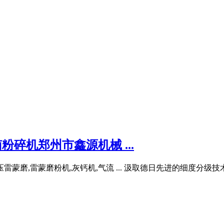
粉碎机郑州市鑫源机械 ...
雷蒙磨,雷蒙磨粉机,灰钙机,气流 ... 汲取德日先进的细度分