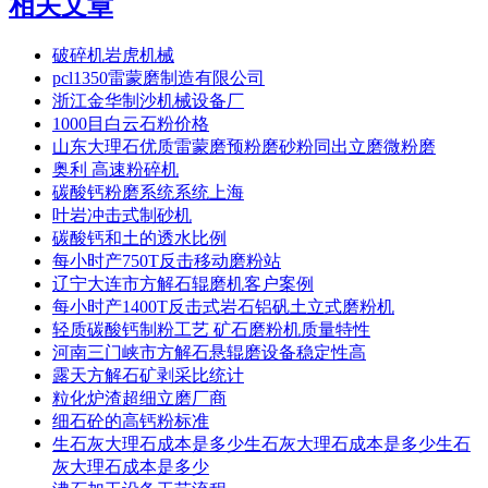
相关文章
破碎机岩虎机械
pcl1350雷蒙磨制造有限公司
浙江金华制沙机械设备厂
1000目白云石粉价格
山东大理石优质雷蒙磨预粉磨砂粉同出立磨微粉磨
奥利 高速粉碎机
碳酸钙粉磨系统系统上海
叶岩冲击式制砂机
碳酸钙和土的透水比例
每小时产750T反击移动磨粉站
辽宁大连市方解石辊磨机客户案例
每小时产1400T反击式岩石铝矾土立式磨粉机
轻质碳酸钙制粉工艺 矿石磨粉机质量特性
河南三门峡市方解石悬辊磨设备稳定性高
露天方解石矿剥采比统计
粒化炉渣超细立磨厂商
细石砼的高钙粉标准
生石灰大理石成本是多少生石灰大理石成本是多少生石
灰大理石成本是多少