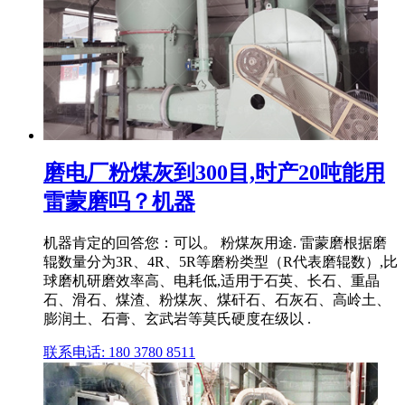
磨电厂粉煤灰到300目,时产20吨能用
雷蒙磨吗？机器
机器肯定的回答您：可以。 粉煤灰用途. 雷蒙磨根据磨
辊数量分为3R、4R、5R等磨粉类型（R代表磨辊数）,比
球磨机研磨效率高、电耗低,适用于石英、长石、重晶
石、滑石、煤渣、粉煤灰、煤矸石、石灰石、高岭土、
膨润土、石膏、玄武岩等莫氏硬度在级以 .
联系电话: 180 3780 8511