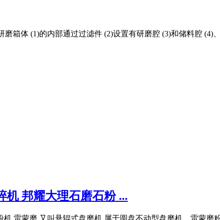
箱体 (1)的内部通过过滤件 (2)设置有研磨腔 (3)和储料腔 (4)、
机 邦耀大理石磨石粉 ...
石粉机 雷蒙磨,又叫悬辊式盘磨机,属于圆盘不动型盘磨机。雷蒙