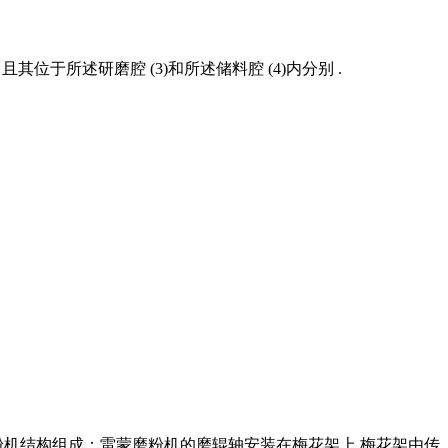
且其位于所述研磨腔 (3)和所述储料腔 (4)内分别 .
磨粉机结构组成：雷蒙磨粉机的磨辊轴安装在梅花架上,梅花架由传