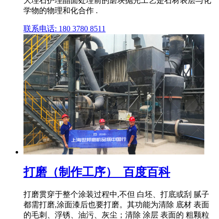
大理石护理晶面处理前的磨块抛光工艺是石材表层与化
学物的物理和化合作 .
联系电话: 180 3780 8511
打磨（制作工序）_百度百科
打磨贯穿于整个涂装过程中,不但 白坯、打底或刮 腻子
都需打磨,涂面漆后也要打磨。其功能为清除 底材 表面
的毛刺、浮锈、油污、灰尘；清除 涂层 表面的 粗颗粒