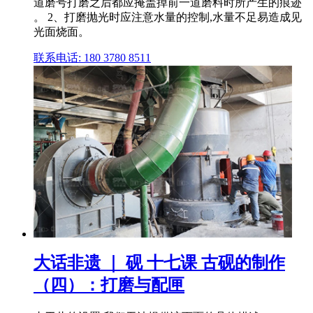
道磨号打磨之后都应掩盖掉前一道磨料时所产生的痕迹
。 2、打磨抛光时应注意水量的控制,水量不足易造成见
光面烧面。
联系电话: 180 3780 8511
大话非遗 ｜ 砚 十七课 古砚的制作
（四）：打磨与配匣