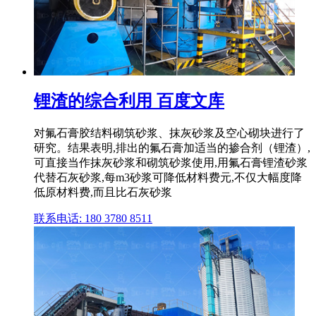
锂渣的综合利用 百度文库
对氟石膏胶结料砌筑砂浆、抹灰砂浆及空心砌块进行了
研究。结果表明,排出的氟石膏加适当的掺合剂（锂渣）,
可直接当作抹灰砂浆和砌筑砂浆使用,用氟石膏锂渣砂浆
代替石灰砂浆,每m3砂浆可降低材料费元,不仅大幅度降
低原材料费,而且比石灰砂浆
联系电话: 180 3780 8511