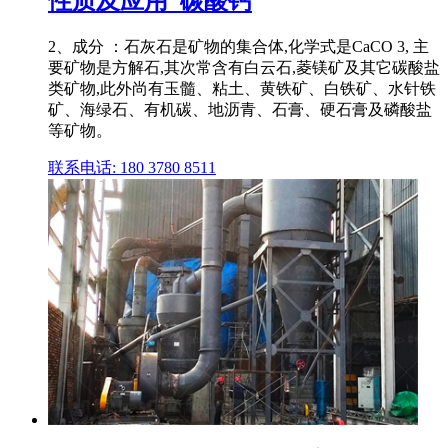
性质及应用_碳酸钙
2、成分 ：石灰石是矿物的集合体,化学式是CaCO 3, 主
要矿物是方解石,其次常含有白云石,菱镁矿及其它碳酸盐
类矿物,此外尚有玉髓、粘土、黄铁矿、白铁矿、水针铁
矿、海绿石、有机碳、地沥青、石膏、硬石膏及磷酸盐
等矿物。
联系电话: 180 3780 8511