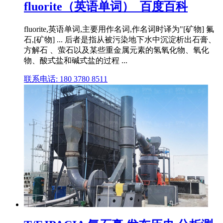
fluorite（英语单词）_百度百科
fluorite,英语单词,主要用作名词,作名词时译为"[矿物] 氟
石,[矿物] ... 后者是指从被污染地下水中沉淀析出石膏、
方解石 、萤石以及某些重金属元素的氢氧化物、氧化
物、酸式盐和碱式盐的过程 ...
联系电话: 180 3780 8511