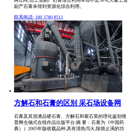
两亿吨,但工业副产石膏综合利用率却不足50%,大量工业
副产石膏未得到资源化综合利用。
联系电话: 180 3780 8511
方解石和石膏的区别 采石场设备网
石膏及其混淆品硬石膏、方解石和紫石英的理化鉴别维
普网仓储式在线作品出版平台:摘 要：石膏为《中国药
典））2005年版收载品种,具有清热泻火,除烦止渴的功