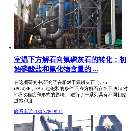
室温下方解石向氟磷灰石的转化：初
始磷酸盐和氟化物含量的 ...
在这项研究中,研究了在相对于氟磷灰石（Ca5
(PO4)3F；FA）过饱和的条件下,在方解石存在下,PO4 对
F 吸收程度和形式的影响。 进行了一系列具有不同初始
过饱和度 .
联系电话: 180 3780 8511