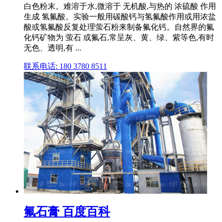
白色粉末。难溶于水,微溶于 无机酸,与热的 浓硫酸 作用
生成 氢氟酸。实验一般用碳酸钙与氢氟酸作用或用浓盐
酸或氢氟酸反复处理萤石粉来制备氟化钙。自然界的氟
化钙矿物为 萤石 或氟石,常呈灰、黄、绿、紫等色,有时
无色、透明,有 ...
联系电话: 180 3780 8511
氟石膏 百度百科