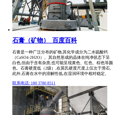
石膏（矿物）_百度百科
石膏是一种广泛分布的矿物,其化学成分为二水硫酸钙
（CaSO4·2H2O）。其自然形成的晶体在纯净状态下呈
白色,但由于含有杂质,也可能呈现黄色、红色、棕色等颜
色。石膏硬度低（2级）,在莫氏硬度尺度上仅次于滑石,
此外,石膏在水中的溶解性低,在湿润环境中相对稳定。
联系电话: 180 3780 8511