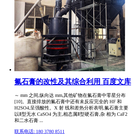
氟石膏的改性及其综合利用 百度文库
～ mm 之间,纵向达 mm,其他矿物在氟石膏中零星分布
[10]。直接排放的氟石膏中还有未反应完全的 HF 和
H2SO4,呈强酸性。X 射 线和差热分析表明,氟石膏主要
以Ⅱ型无水 CaSO4 为主,相态属Ⅱ型硬石膏,杂 相为 CaF2
和二水石膏 ...
联系电话: 180 3780 8511