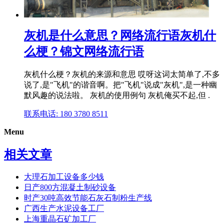
灰机是什么意思？网络流行语灰机什
么梗？锦文网络流行语
灰机什么梗？灰机的来源和意思 哎呀这词太简单了,不多
说了,是"飞机"的谐音啊。把"飞机"说成"灰机",是一种幽
默风趣的说法啦。 灰机的使用例句 灰机俺买不起,但 .
联系电话: 180 3780 8511
Menu
相关文章
大理石加工设备多少钱
日产800方混凝土制砂设备
时产30吨高效节能石灰石制粉生产线
广西生产水泥设备工厂
上海重晶石矿加工厂