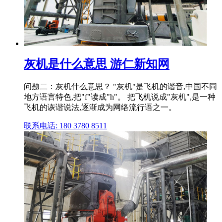
灰机是什么意思 游仁新知网
问题二：灰机什么意思？ "灰机"是飞机的谐音,中国不同
地方语言特色,把"f"读成"h"。 把飞机说成"灰机",是一种
飞机的诙谐说法,逐渐成为网络流行语之一。
联系电话: 180 3780 8511