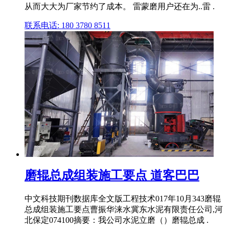
从而大大为厂家节约了成本。 雷蒙磨用户还在为..雷 .
联系电话: 180 3780 8511
磨辊总成组装施工要点 道客巴巴
中文科技期刊数据库全文版工程技术017年10月343磨辊
总成组装施工要点曹振华涞水冀东水泥有限责任公司,河
北保定074100摘要：我公司水泥立磨（）磨辊总成 .