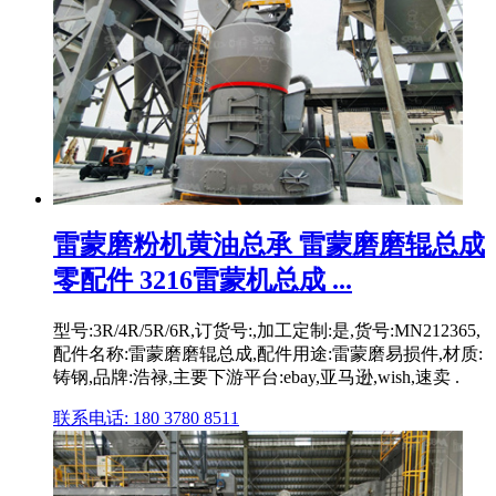
雷蒙磨粉机黄油总承 雷蒙磨磨辊总成
零配件 3216雷蒙机总成 ...
型号:3R/4R/5R/6R,订货号:,加工定制:是,货号:MN212365,
配件名称:雷蒙磨磨辊总成,配件用途:雷蒙磨易损件,材质:
铸钢,品牌:浩禄,主要下游平台:ebay,亚马逊,wish,速卖 .
联系电话: 180 3780 8511