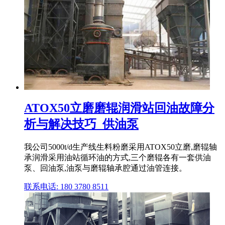
ATOX50立磨磨辊润滑站回油故障分
析与解决技巧_供油泵
我公司5000t/d生产线生料粉磨采用ATOX50立磨,磨辊轴
承润滑采用油站循环油的方式,三个磨辊各有一套供油
泵、回油泵,油泵与磨辊轴承腔通过油管连接。
联系电话: 180 3780 8511