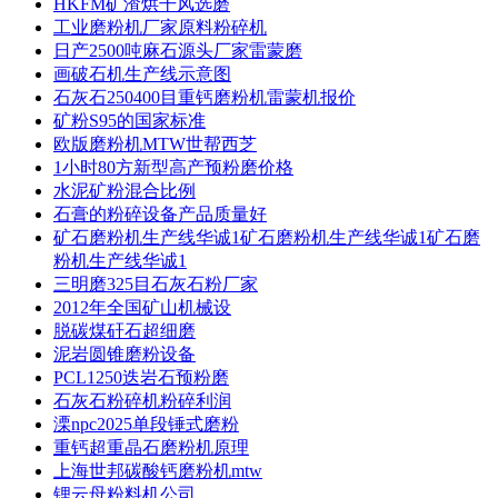
HKFM矿渣烘干风选磨
工业磨粉机厂家原料粉碎机
日产2500吨麻石源头厂家雷蒙磨
画破石机生产线示意图
石灰石250400目重钙磨粉机雷蒙机报价
矿粉S95的国家标准
欧版磨粉机MTW世帮西芝
1小时80方新型高产预粉磨价格
水泥矿粉混合比例
石膏的粉碎设备产品质量好
矿石磨粉机生产线华诚1矿石磨粉机生产线华诚1矿石磨
粉机生产线华诚1
三明磨325目石灰石粉厂家
2012年全国矿山机械设
脱碳煤矸石超细磨
泥岩圆锥磨粉设备
PCL1250迭岩石预粉磨
石灰石粉碎机粉碎利润
溧npc2025单段锤式磨粉
重钙超重晶石磨粉机原理
上海世邦碳酸钙磨粉机mtw
锂云母粉料机公司