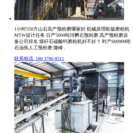
1小时350方山石高产预粉磨哪家好 机械原理欧版磨粉机
MTW设计任务 日产5000吨河孵石预粉磨 高产预粉磨设
备公司排名 煤矸石碳酸钙磨粉机好不好？ 时产600900吨
石油焦人工预粉磨 隆峰 .
联系电话: 180 3780 8511