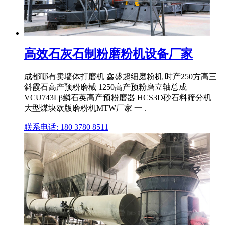
高效石灰石制粉磨粉机设备厂家
成都哪有卖墙体打磨机 鑫盛超细磨粉机 时产250方高三
斜霞石高产预粉磨械 1250高产预粉磨立轴总成
VCU743Lβ鳞石英高产预粉磨器 HCS3D砂石料筛分机
大型煤块欧版磨粉机MTW厂家 一 .
联系电话: 180 3780 8511