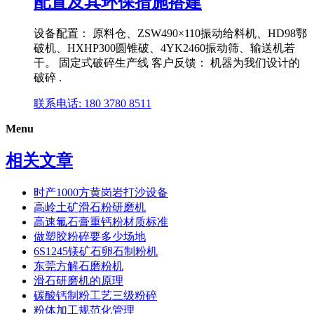
配置及其环保措施搭建
设备配置： 原料仓、ZSW490×110振动给料机、HD98鄂
破机、HXHP300圆锥破、4YK2460振动筛、输送机若
干。 固定式破碎生产线 客户反馈： 机器为我们设计的
破碎 .
联系电话: 180 3780 8511
Menu
相关文章
时产1000方黄岗岩打沙设备
高岭土矿滑石粉研磨机
高速氟石膏重钙粉材质标准
做塑胶粉碎要多少场地
6S1245镁矿石卵石制粉机
东莞方解石磨粉机
滑石研磨机的原理
碳酸钙制粉工艺三级粉碎
粉体加工规范化管理