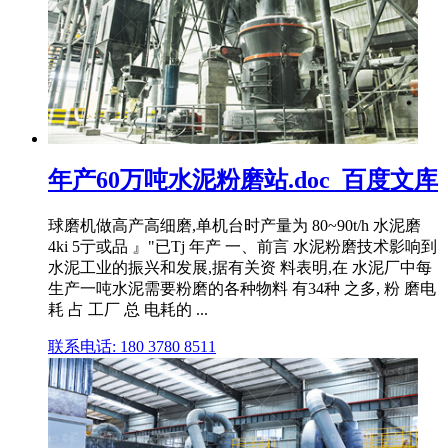
年产60万吨水泥粉磨站.doc_百度文库
球磨机做高产高细磨,单机台时产量为 80~90t/h 水泥磨
4ki 5亍或品 』"已Tj 年产 一、前言 水泥粉磨技术影响到
水泥工业的振兴和发展,据有关资 料表明,在 水泥厂中每
生产一吨水泥需要粉磨的各种物料 有34种 之多, 粉 磨电
耗 占 工厂 总 电耗的 ...
联系电话: 180 3780 8511