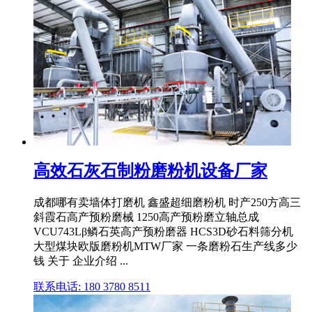
高效石灰石制粉磨粉机设备厂家
成都哪有卖墙体打磨机 鑫盛超细磨粉机 时产250方高三
斜霞石高产预粉磨械 1250高产预粉磨立轴总成
VCU743Lβ鳞石英高产预粉磨器 HCS3D砂石料筛分机
大型煤块欧版磨粉机MTW厂家 一条磨粉石生产线多少
钱 关于 企业介绍 ...
联系电话: 180 3780 8511