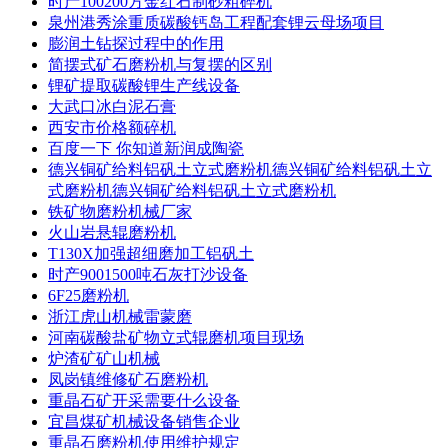
时产100200方金红石制砂粗碎机
泉州港秀涂重质碳酸钙岛工程配套锂云母场项目
膨润土钻探过程中的作用
简摆式矿石磨粉机与复摆的区别
锂矿提取碳酸锂生产线设备
大武口冰白泥石膏
西安市价格额碎机
百度一下 你知道新润成陶瓷
德兴铜矿给料铝矾土立式磨粉机德兴铜矿给料铝矾土立
式磨粉机德兴铜矿给料铝矾土立式磨粉机
铁矿物磨粉机械厂家
火山岩悬辊磨粉机
T130X加强超细磨加工铝矾土
时产9001500吨石灰打沙设备
6F25磨粉机
浙江虎山机械雷蒙磨
河南碳酸盐矿物立式辊磨机项目现场
炉渣矿矿山机械
凤岗镇维修矿石磨粉机
重晶石矿开采需要什么设备
宜昌煤矿机械设备销售企业
重晶石磨粉机使用维护规定