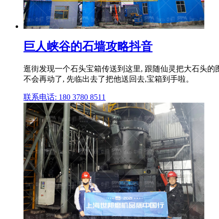
巨人峡谷的石墙攻略抖音
逛街发现一个石头宝箱传送到这里, 跟随仙灵把大石头的图
不会再动了, 先临出去了把他送回去,宝箱到手啦。
联系电话: 180 3780 8511