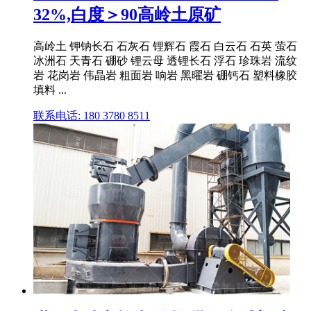
32%,白度＞90高岭土原矿
高岭土 钾钠长石 石灰石 锂辉石 霞石 白云石 石英 萤石
冰洲石 天青石 硼砂 锂云母 透锂长石 浮石 珍珠岩 流纹
岩 花岗岩 伟晶岩 粗面岩 响岩 黑曜岩 硼钙石 塑料橡胶
填料 ...
联系电话: 180 3780 8511