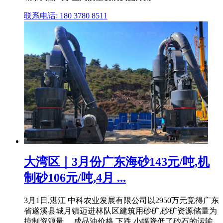
联系电话: 180 3780 8511
大湾区｜3月份广东海砂143元/吨,机
制砂106元/吨,4月 ...
3月1日,湛江 中科农业发展有限公司以2950万元竞得广东
省遂溪县城月镇迈进林队区建筑用砂矿,砂矿资源储量为
控制资源量 ... 成品油价格 下跌,小幅降低了砂石的运输