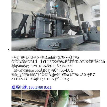
=V€ªªªêÿ ‡»¦Uv¹{•»¾Dxøbõª³ª¦kº¶×•=Ó ™õ
ÔÍÔÌ4BMÕRUÍ—Ì €Ü"3"22#²r‰ÊÈÈÊŒ¬ˆŒ¨©ÊÈ¨ÎÂ#2ãt
åjîqŠûmôÿç ¨µª°l. N ‰Ä‰F ÅZ‰FãÆ
_üñ÷xï>îåëãswo¦RÁBöÿª ÿìÛ"§þç»ÏA C
¾ûç_¿úòÐr†ñß."†ñÙ©ÏÀ¿þvêë¯€¥›à ‡T`‰ .Ä0>ÿF Z
eT1ŒV«¥· :ã¾qê F; !±ŒÏN}f´ +'9¤ ç ...
联系电话: 180 3780 8511