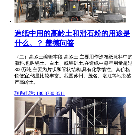
造纸中用的高岭土和滑石粉的用途是
什么。？ 盖德问答
（二）高岭土编辑本段 高岭土,主要用作涂布纸涂料中的
颜料,也叫瓷土、白土、或铝矾土,在造纸中每年用量超过
800万吨,主要为片状和管状结构,具有化学惰性。其价格
也便宜,储量比较丰富。我国苏州、茂名、湛江等地都盛
产高岭土。
联系电话: 180 3780 8511