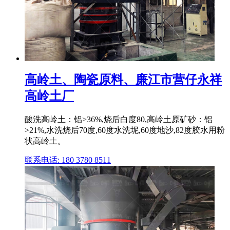
高岭土、陶瓷原料、廉江市营仔永祥
高岭土厂
酸洗高岭土：铝>36%,烧后白度80,高岭土原矿砂：铝
>21%,水洗烧后70度,60度水洗坭,60度地沙,82度胶水用粉
状高岭土。
联系电话: 180 3780 8511