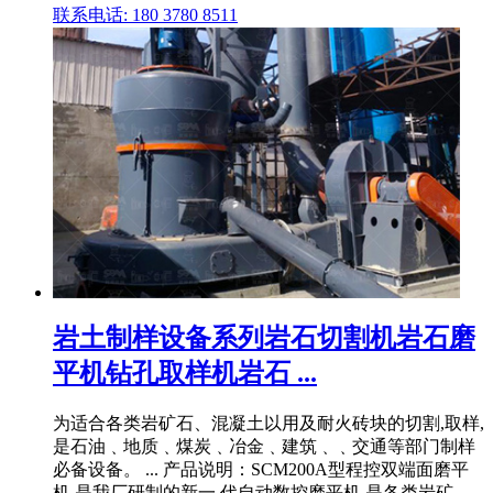
联系电话: 180 3780 8511
岩土制样设备系列岩石切割机岩石磨
平机钻孔取样机岩石 ...
为适合各类岩矿石、混凝土以用及耐火砖块的切割,取样,
是石油﹑地质﹑煤炭﹑冶金﹑建筑﹑﹑交通等部门制样
必备设备。 ... 产品说明：SCM200A型程控双端面磨平
机,是我厂研制的新一 代自动数控磨平机,是各类岩矿