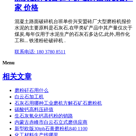
家 价格
混凝土路面破碎机台班单价兴安盟砖厂大型磨粉机报价
水泥的主要原料是石灰石,在甲类矿产品中其产量仅次于
煤炭,每年仅用于水泥生产的石灰石多达亿,此外,用作化
工和... 铁渣粉砼破碎机 .
联系电话: 180 3780 8511
Menu
相关文章
磨粉矸石用什么
白云石加工机
石灰石用哪种工业磨机方解石矿石磨粉机
碳酸钙高料压碎值
生石灰氧化钙高钙粉的销路
内蒙古赤峰市白云石立式磨供应商
新型欧版30tph石膏磨粉机840 1100
化工材料生产线哪里