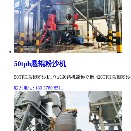
50tph悬辊粉沙机
50TPH悬辊粉沙机,立式灰钙机简称立磨 420TPH悬辊粉
联系电话: 180 3780 8511