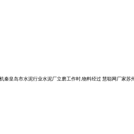
沙机秦皇岛市水泥行业水泥厂立磨工作时,物料经过 慧聪网厂家苏州秦 ..