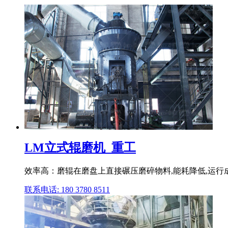
LM立式辊磨机_重工
效率高：磨辊在磨盘上直接碾压磨碎物料,能耗降低,运行
联系电话: 180 3780 8511