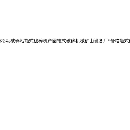
t冲击移动破碎站颚式破碎机产圆锥式破碎机械矿山设备厂*价格颚