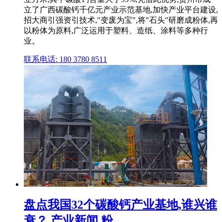
立了广西碳酸钙千亿元产业示范基地,加快产业平台建设,
招大商引强资引技术,"变废为宝",将"石头"研磨成粉体,再
以粉体为原料,广泛运用于塑料、造纸、涂料等多种行
业。
联系电话: 180 3780 8511
盘点我国32个碳酸钙产业基地,谁兴谁
衰？ 产业新闻 粉 ...