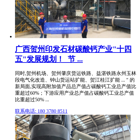
广西贺州印发石材碳酸钙产业"十四
五"发展规划！_节 ...
同时,贺州机场、贺州肇庆货运铁路、益湛铁路永州玉林
段电气化改造、钟山货运站扩能、贺江桂江扩能 ... " 的
新局面,实现高附加值产品总产值占碳酸钙工业总产值比
重超过60%；下游应用产业总产值占碳酸钙工业总产值
比重超过50% ...
联系电话: 180 3780 8511