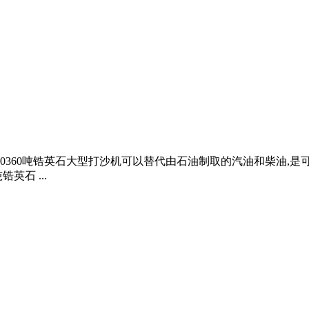
270360吨锆英石大型打沙机可以替代由石油制取的汽油和柴油
英石 ...