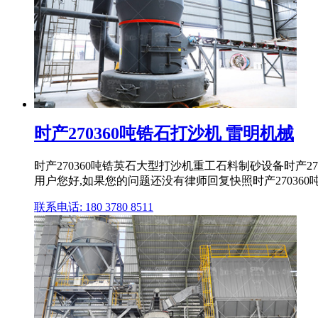
时产270360吨锆石打沙机 雷明机械
时产270360吨锆英石大型打沙机重工石料制砂设备时产
用户您好,如果您的问题还没有律师回复快照时产270360吨锆
联系电话: 180 3780 8511