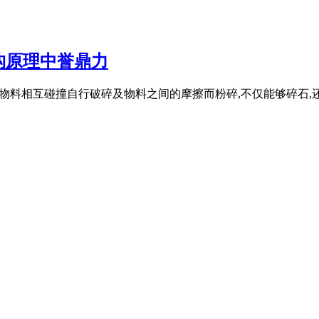
构原理中誉鼎力
物料相互碰撞自行破碎及物料之间的摩擦而粉碎,不仅能够碎石,还可