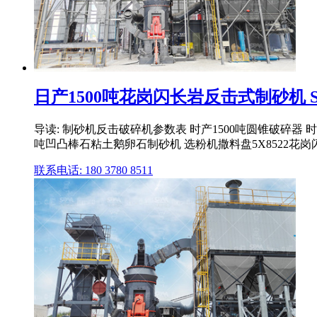
日产1500吨花岗闪长岩反击式制砂机 Se
导读: 制砂机反击破碎机参数表 时产1500吨圆锥破碎器 
吨凹凸棒石粘土鹅卵石制砂机 选粉机撒料盘5X8522花岗闪长
联系电话: 180 3780 8511