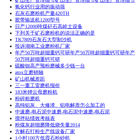
矿山生产管理细节矿山生产管理细节矿山生产管理细节
氧化钙行业用的振动筛
石灰石磨粉机产量420TH
胶带输送机1200型号
日产12000吨煤矸石高岭土设备
下列关于矿石磨粉机的说法正确的是
TK7809石灰石大型制沙机
投诉湖南工业磨粉机厂家
年产50万吨超细重钙可研年产50万吨超细重钙可研年产
50万吨超细重钙可研
硫酸钡高产预粉磨械多少钱一台
atox立磨销轴
矿山机械差距
三一重工雷磨机报价
183米锂云母磨粉机
粉碎粗磨机
高纯铝灰、大修渣、铝电解质怎么加工的
中速磨-电石泥中速磨-电石泥中速磨-电石泥
搅拌站绩效考核表
粉煤灰超细磨降低烧失量2014
方解石打粉生产线设备厂家
1小时100方低霞石粉砂机