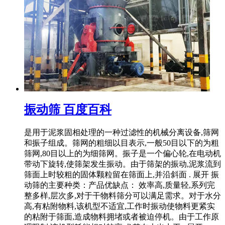
振动筛 百度百科
是用于泥浆固相处理的一种过滤性的机械分离设备,筛网
和振子组成。筛网的粗细以目表示,一般50目以下的为粗
筛网,80目以上的为细筛网。振子是一个偏心轮,在电动机
带动下旋转,使筛架发生振动。由于筛架的振动,泥浆流到
筛面上时较粗的固体颗粒留在筛面上,并沿斜面 . 展开 振
动筛的主要种类：产品优缺点： 效率高,质量轻,系列完
整多样,层次多,对于干物料筛分可以满足需求。对于水分
高,有粘附物料,该机型不适宜,工作时振动使物料更紧实
的粘附于筛面,造成物料拥堵或者被迫停机。由于工作原