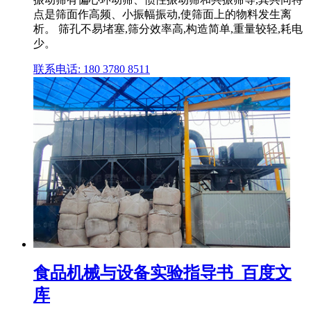
点是筛面作高频、小振幅振动,使筛面上的物料发生离
析。 筛孔不易堵塞,筛分效率高,构造简单,重量较轻,耗电
少。
联系电话: 180 3780 8511
食品机械与设备实验指导书_百度文
库