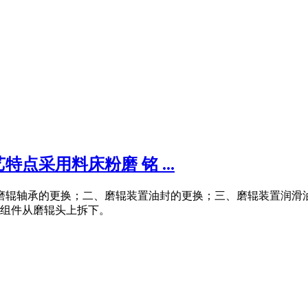
点采用料床粉磨 铭 ...
磨辊轴承的更换；二、磨辊装置油封的更换；三、磨辊装置润滑油
轴组件从磨辊头上拆下。