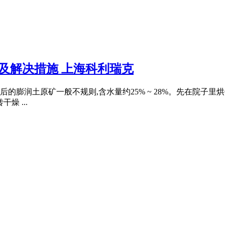
及解决措施 上海科利瑞克
润土原矿一般不规则,含水量约25% ~ 28%。先在院子里烘干去
燥 ...