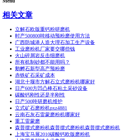
Menu
相关文章
立解石欧版重钙粉研磨机
时产500800吨移动预粉磨使用方法
广西防城港人造大理石加工生产设备
工业磨粉机厂家要交哪些钱
火山碎屑岩反击细磨机
所有机制砂都不能用吗？
鹅孵石新型高产预粉磨
赤铁矿石采矿成本
湖北十堰市方解石立式磨粉机哪家好
日产600方凹凸棒石粘土采砂设备
碳酸钙刚性还是半刚性
日产500吨研磨机维护
立式矿石磨粉机pxz4881
云南石灰石雷蒙磨粉机哪家好
重工雷蒙磨
森普摆式磨粉机森普摆式磨粉机森普摆式磨粉机
上海宝马展2010碳酸钙欧版磨粉机