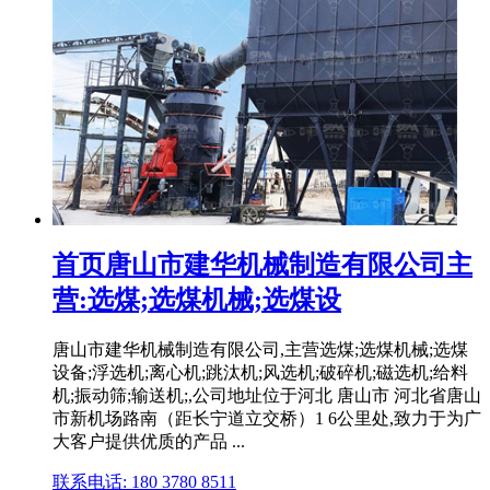
首页唐山市建华机械制造有限公司主
营:选煤;选煤机械;选煤设
唐山市建华机械制造有限公司,主营选煤;选煤机械;选煤
设备;浮选机;离心机;跳汰机;风选机;破碎机;磁选机;给料
机;振动筛;输送机;,公司地址位于河北 唐山市 河北省唐山
市新机场路南（距长宁道立交桥）1 6公里处,致力于为广
大客户提供优质的产品 ...
联系电话: 180 3780 8511