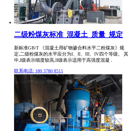
二级粉煤灰标准_混凝土_质量_规定
新标准GB/T 《混凝土用矿物掺合料水平二粉煤灰》规
定,二级粉煤灰的水平应分为I、II、III、IV四个等级。 其
中,I级表示细度较高,II级表示适用于高强度混凝 .
联系电话: 180 3780 8511