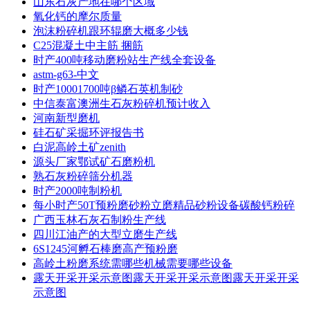
山东石灰产地在哪个区域
氧化钙的摩尔质量
泡沫粉碎机跟环辊磨大概多少钱
C25混凝土中主筋 捆筋
时产400吨移动磨粉站生产线全套设备
astm-g63-中文
时产10001700吨β鳞石英机制砂
中信泰富澳洲生石灰粉碎机预计收入
河南新型磨机
硅石矿采掘环评报告书
白泥高岭土矿zenith
源头厂家鄂试矿石磨粉机
熟石灰粉碎筛分机器
时产2000吨制粉机
每小时产50T预粉磨砂粉立磨精品砂粉设备碳酸钙粉碎
广西玉林石灰石制粉生产线
四川江油产的大型立磨生产线
6S1245河孵石棒磨高产预粉磨
高岭土粉磨系统需哪些机械需要哪些设备
露天开采开采示意图露天开采开采示意图露天开采开采
示意图