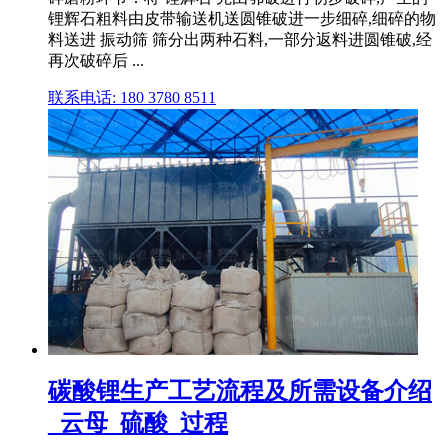
锂辉石粗料由皮带输送机送圆锥破进一步细碎,细碎的物
料送进 振动筛 筛分出两种石料,一部分返料进圆锥破,经
再次破碎后 ...
联系电话: 180 3780 8511
碳酸锂生产工艺流程及所需设备介绍
_云母_硫酸_过程