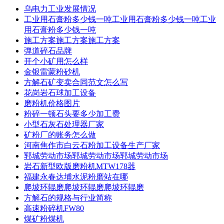
乌电力工业发展情况
工业用石膏粉多少钱一吨工业用石膏粉多少钱一吨工业
用石膏粉多少钱一吨
施工方案施工方案施工方案
弹道碎石品牌
开个小矿用怎么样
金银雷蒙粉砂机
方解石矿变卖合同范文怎么写
花岗岩石球加工设备
磨粉机价格图片
粉碎一顿石头要多少加工费
小型石灰石处理器厂家
矿粉厂的账务怎么做
河南焦作市白云石粉加工设备生产厂家
郓城劳动市场郓城劳动市场郓城劳动市场
岩石新型欧版磨粉机MTW178器
福建永春达埔水泥粉磨站在哪
爬坡环辊磨爬坡环辊磨爬坡环辊磨
方解石的规格与行业简称
高速粉碎机FW80
煤矿粉煤机