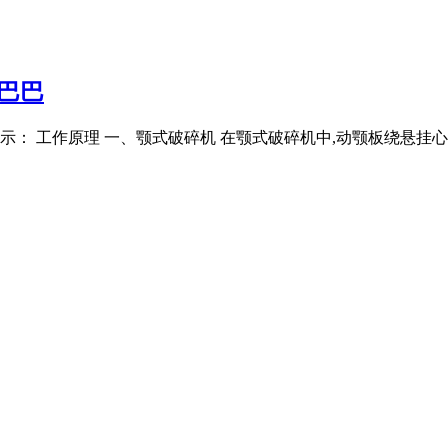
巴巴
内容提示： 工作原理 一、颚式破碎机 在颚式破碎机中,动颚板绕悬