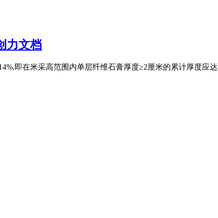
原创力文档
4%,即在米采高范围内单层纤维石膏厚度≥2厘米的累计厚度应达到