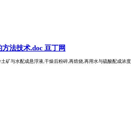
法技术.doc 豆丁网
矿与水配成悬浮液,干燥后粉碎,再焙烧,再用水与硫酸配成浓度50