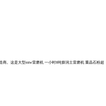
造商。这是大型mtw雷磨机 一小时8吨膨润土雷磨机 重晶石粉超