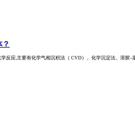
体？
反应,主要有化学气相沉积法（ CVD）、化学沉淀法、溶胶–凝胶